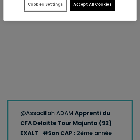
Cookies Settings
Accept All Cookies
@Assadillah ADAM
Apprenti
du
CFA
Deloitte Tour Majunta (92)
EXALT
#Son CAP :
2ème année