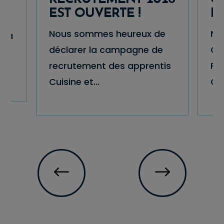
EST OUVERTE !
E
Nous sommes heureux de
No
ria
déclarer la campagne de
Che
LT
recrutement des apprentis
Pr
Cuisine et...
Cui
#
$