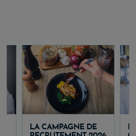
É
LA CAMPAGNE DE
L
RECRUTEMENT 2026
C